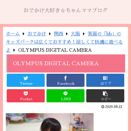
おでかけ大好き☆ちゃんママブログ
ホーム
おでかけ
関西
大阪
箕面の「bb」の
キッズパークは広くておすすめ！涼しくて快適に遊べる
よ
OLYMPUS DIGITAL CAMERA
OLYMPUS DIGITAL CAMERA
Twitter
Facebook
はてブ
Pocket
LINE
コピー
2020.08.22