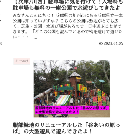
の
【兵庫/川西】駐車場に気を付けて！入場料も
駐車場も無料の一庫公園で水遊びしてきたよ
け
みなさんこんにちは！ 兵庫県の川西市にある兵庫県立一庫
ッ
公園は知っていますか？ こちらの公園は敷地がとても広
で
く、芝生・公園・水遊び場があるので一日中遊ぶことがで
きます。 「どこの公園も混んでいるので密を避けて遊びた
い・・・」...
10
2023.04.05
おでかけ
服部緑地のリニューアルした「谷あいの原っ
ぱ」の大型遊具で遊んできたよ！