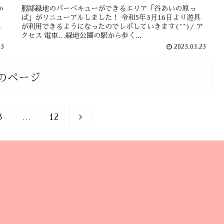
か
服部緑地のバーベキューができるエリア「谷あいの原っ
、
ぱ」がリニューアルしました！ 令和5年3月16日より遊具
ス
が利用できるようになったのでレポしていきます(^^)/ ア
クセス 電車…緑地公園の駅から歩く...
23
2023.03.23
のページ
3
…
12