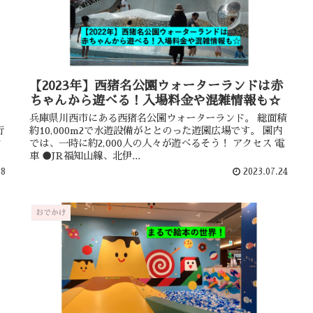
た
【2023年】西猪名公園ウォーターランドは赤
ちゃんから遊べる！入場料金や混雑情報も☆
」
兵庫県川西市にある西猪名公園ウォーターランド。 総面積
行
約10,000m2で水遊設備がととのった遊園広場です。 園内
ン
では、一時に約2,000人の人々が遊べるそう！ アクセス 電
車 ●JR福知山線、北伊...
18
2023.07.24
おでかけ