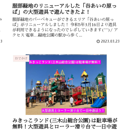
服部緑地のリニューアルした「谷あいの原っ
ぱ」の大型遊具で遊んできたよ！
か
服部緑地のバーベキューができるエリア「谷あいの原っ
、
ぱ」がリニューアルしました！ 令和5年3月16日より遊具
ス
が利用できるようになったのでレポしていきます(^^)/ ア
クセス 電車…緑地公園の駅から歩く...
23
2023.03.23
おでかけ
みきっこランド(三木山総合公園)は駐車場が
無料！大型遊具とローラー滑り台で一日中遊