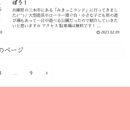
ぼう！
い
る
兵庫県の三木市にある「みきっこランド」に行ってきまし
で
た(^^)/ 大型遊具やローラー滑り台・小さな子ども用の遊
た
び場もあって一日中遊べる公園だったので紹介していきた
いと思います☆ アクセス 駐車場は無料です！ ...
20
2023.02.09
のページ
3
…
9