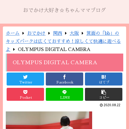
おでかけ大好き☆ちゃんママブログ
ホーム
おでかけ
関西
大阪
箕面の「bb」の
キッズパークは広くておすすめ！涼しくて快適に遊べる
よ
OLYMPUS DIGITAL CAMERA
OLYMPUS DIGITAL CAMERA
Twitter
Facebook
はてブ
Pocket
LINE
コピー
2020.08.22