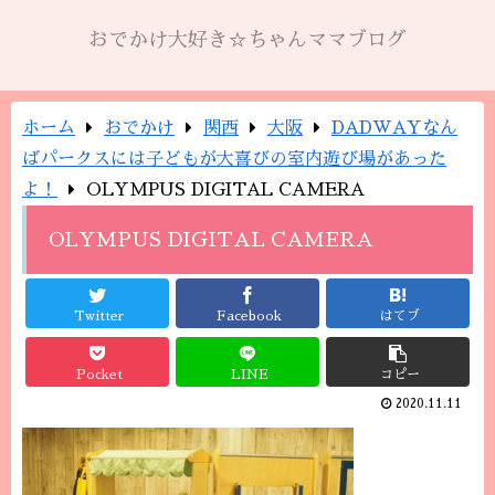
おでかけ大好き☆ちゃんママブログ
ホーム
おでかけ
関西
大阪
DADWAYなん
ばパークスには子どもが大喜びの室内遊び場があった
よ！
OLYMPUS DIGITAL CAMERA
OLYMPUS DIGITAL CAMERA
Twitter
Facebook
はてブ
Pocket
LINE
コピー
2020.11.11