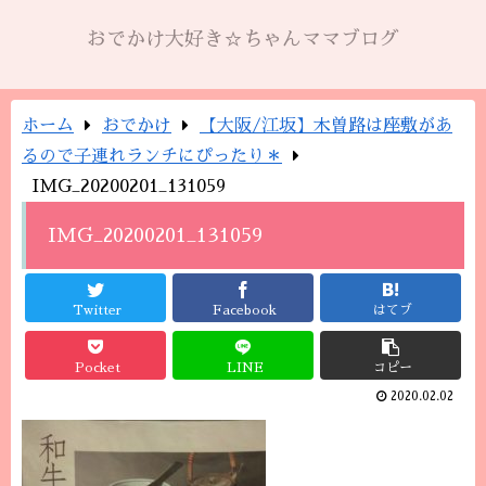
おでかけ大好き☆ちゃんママブログ
ホーム
おでかけ
【大阪/江坂】木曽路は座敷があ
るので子連れランチにぴったり＊
IMG_20200201_131059
IMG_20200201_131059
Twitter
Facebook
はてブ
Pocket
LINE
コピー
2020.02.02