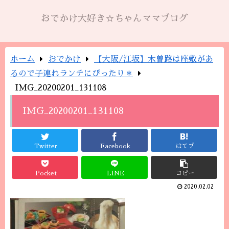
おでかけ大好き☆ちゃんママブログ
ホーム
おでかけ
【大阪/江坂】木曽路は座敷があ
るので子連れランチにぴったり＊
IMG_20200201_131108
IMG_20200201_131108
Twitter
Facebook
はてブ
Pocket
LINE
コピー
2020.02.02