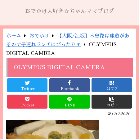
おでかけ大好き☆ちゃんママブログ
ホーム
おでかけ
【大阪/江坂】木曽路は座敷があ
るので子連れランチにぴったり＊
OLYMPUS
DIGITAL CAMERA
OLYMPUS DIGITAL CAMERA
Twitter
Facebook
はてブ
Pocket
LINE
コピー
2020.02.02