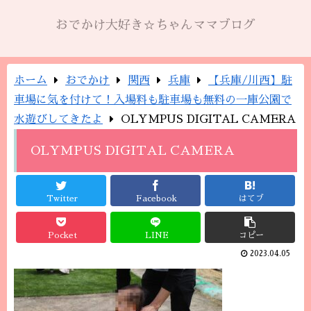
おでかけ大好き☆ちゃんママブログ
ホーム
おでかけ
関西
兵庫
【兵庫/川西】駐
車場に気を付けて！入場料も駐車場も無料の一庫公園で
水遊びしてきたよ
OLYMPUS DIGITAL CAMERA
OLYMPUS DIGITAL CAMERA
Twitter
Facebook
はてブ
Pocket
LINE
コピー
2023.04.05