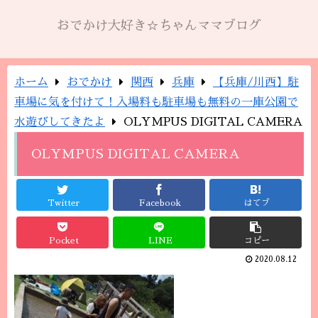
おでかけ大好き☆ちゃんママブログ
ホーム
おでかけ
関西
兵庫
【兵庫/川西】駐
車場に気を付けて！入場料も駐車場も無料の一庫公園で
水遊びしてきたよ
OLYMPUS DIGITAL CAMERA
OLYMPUS DIGITAL CAMERA
Twitter
Facebook
はてブ
Pocket
LINE
コピー
2020.08.12