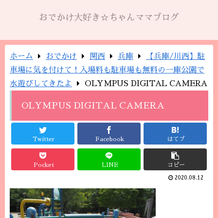
おでかけ大好き☆ちゃんママブログ
ホーム
おでかけ
関西
兵庫
【兵庫/川西】駐
車場に気を付けて！入場料も駐車場も無料の一庫公園で
水遊びしてきたよ
OLYMPUS DIGITAL CAMERA
OLYMPUS DIGITAL CAMERA
Twitter
Facebook
はてブ
Pocket
LINE
コピー
2020.08.12