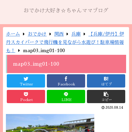
おでかけ大好き☆ちゃんママブログ
ホーム
おでかけ
関西
兵庫
【兵庫/伊丹】伊
丹スカイパークで飛行機を見ながら水遊び！駐車場情報
も！
map03_img01-100
map03_img01-100
Twitter
Facebook
はてブ
Pocket
LINE
コピー
2020.08.14