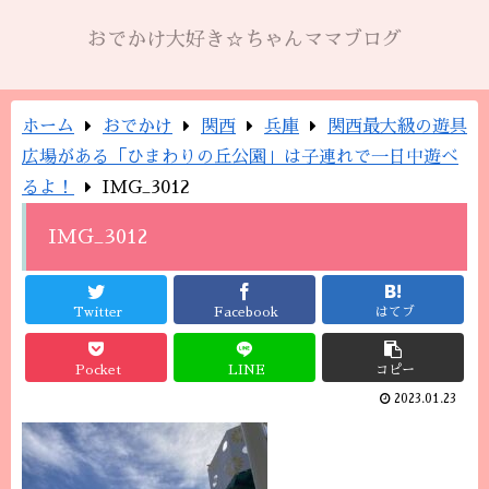
おでかけ大好き☆ちゃんママブログ
ホーム
おでかけ
関西
兵庫
関西最大級の遊具
広場がある「ひまわりの丘公園」は子連れで一日中遊べ
るよ！
IMG_3012
IMG_3012
Twitter
Facebook
はてブ
Pocket
LINE
コピー
2023.01.23