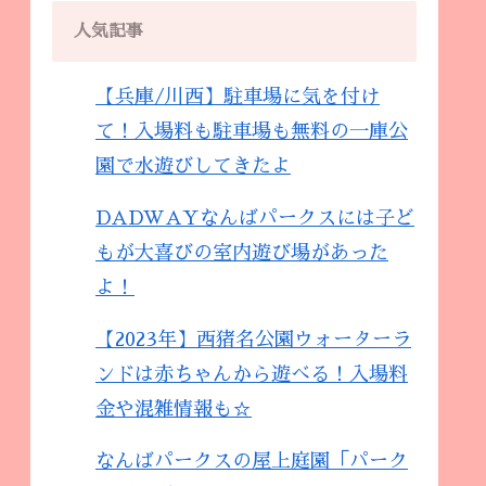
人気記事
【兵庫/川西】駐車場に気を付け
て！入場料も駐車場も無料の一庫公
園で水遊びしてきたよ
DADWAYなんばパークスには子ど
もが大喜びの室内遊び場があった
よ！
【2023年】西猪名公園ウォーターラ
ンドは赤ちゃんから遊べる！入場料
金や混雑情報も☆
なんばパークスの屋上庭園「パーク