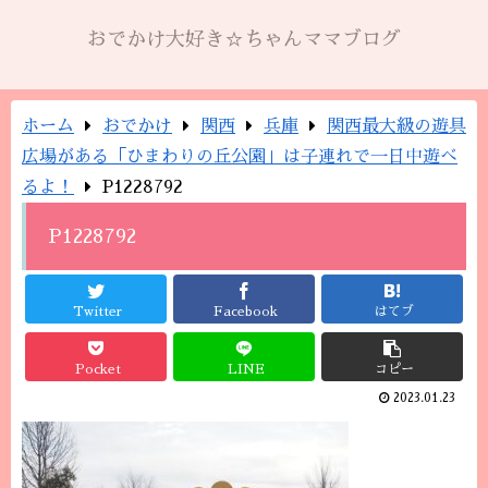
おでかけ大好き☆ちゃんママブログ
ホーム
おでかけ
関西
兵庫
関西最大級の遊具
広場がある「ひまわりの丘公園」は子連れで一日中遊べ
るよ！
P1228792
P1228792
Twitter
Facebook
はてブ
Pocket
LINE
コピー
2023.01.23