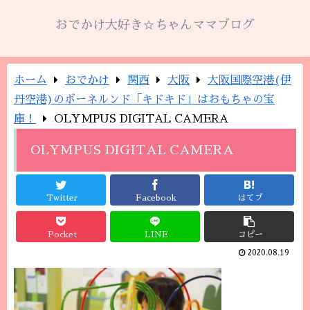
おでかけ大好き☆ちゃんママブログ
ホーム
おでかけ
関西
大阪
大阪国際空港(伊
丹空港)のボーネルンド「キドキド」はおもちゃの宝
庫！
OLYMPUS DIGITAL CAMERA
OLYMPUS DIGITAL CAMERA
Twitter
Facebook
はてブ
Pocket
LINE
コピー
2020.08.19