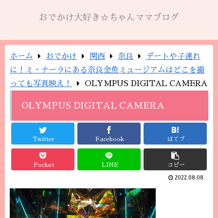
おでかけ大好き☆ちゃんママブログ
ホーム
おでかけ
関西
奈良
デートや子連れ
に！ミ・ナーラにある奈良金魚ミュージアムはどこを撮
っても写真映え！
OLYMPUS DIGITAL CAMERA
OLYMPUS DIGITAL CAMERA
Twitter
Facebook
はてブ
Pocket
LINE
コピー
2022.08.08