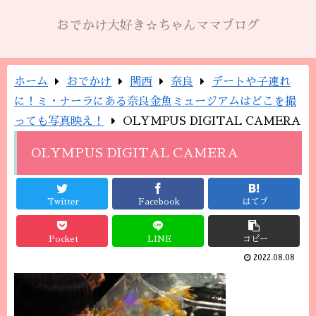
おでかけ大好き☆ちゃんママブログ
ホーム
おでかけ
関西
奈良
デートや子連れ
に！ミ・ナーラにある奈良金魚ミュージアムはどこを撮
っても写真映え！
OLYMPUS DIGITAL CAMERA
OLYMPUS DIGITAL CAMERA
Twitter
Facebook
はてブ
Pocket
LINE
コピー
2022.08.08