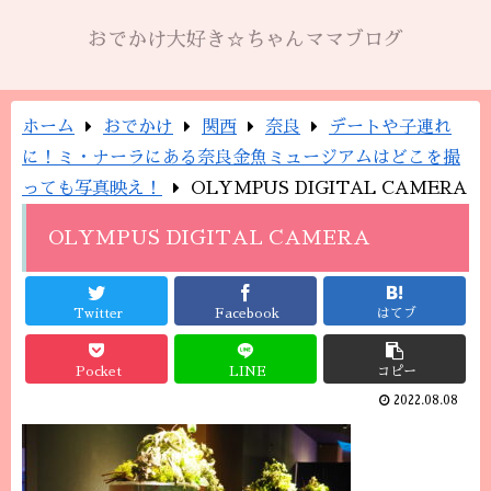
おでかけ大好き☆ちゃんママブログ
ホーム
おでかけ
関西
奈良
デートや子連れ
に！ミ・ナーラにある奈良金魚ミュージアムはどこを撮
っても写真映え！
OLYMPUS DIGITAL CAMERA
OLYMPUS DIGITAL CAMERA
Twitter
Facebook
はてブ
Pocket
LINE
コピー
2022.08.08