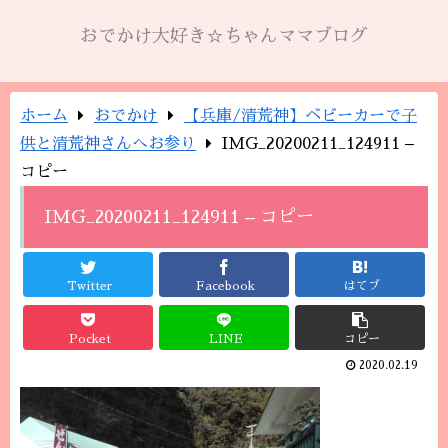
おでかけ大好き☆ちゃんママブログ
ホーム
おでかけ
【兵庫/清荒神】ベビーカーで子
供と清荒神さんへお参り
IMG_20200211_124911 –
コピー
IMG_20200211_124911 – コピー
Twitter
Facebook
はてブ
Pocket
LINE
コピー
2020.02.19