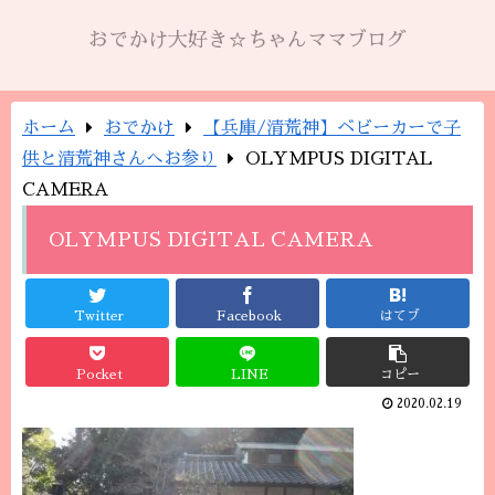
おでかけ大好き☆ちゃんママブログ
ホーム
おでかけ
【兵庫/清荒神】ベビーカーで子
供と清荒神さんへお参り
OLYMPUS DIGITAL
CAMERA
OLYMPUS DIGITAL CAMERA
Twitter
Facebook
はてブ
Pocket
LINE
コピー
2020.02.19