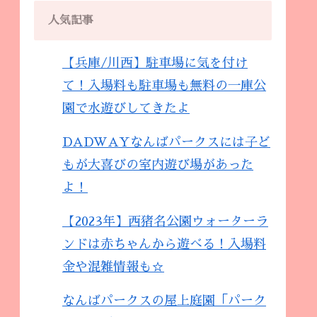
人気記事
【兵庫/川西】駐車場に気を付け
て！入場料も駐車場も無料の一庫公
園で水遊びしてきたよ
DADWAYなんばパークスには子ど
もが大喜びの室内遊び場があった
よ！
【2023年】西猪名公園ウォーターラ
ンドは赤ちゃんから遊べる！入場料
金や混雑情報も☆
なんばパークスの屋上庭園「パーク