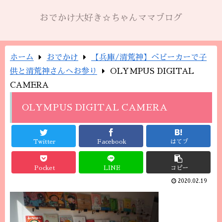
おでかけ大好き☆ちゃんママブログ
ホーム
おでかけ
【兵庫/清荒神】ベビーカーで子
供と清荒神さんへお参り
OLYMPUS DIGITAL
CAMERA
OLYMPUS DIGITAL CAMERA
Twitter
Facebook
はてブ
Pocket
LINE
コピー
2020.02.19