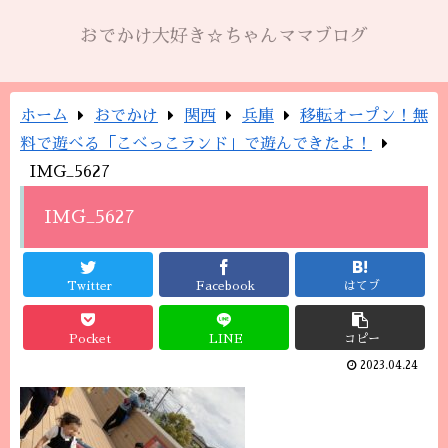
おでかけ大好き☆ちゃんママブログ
ホーム
おでかけ
関西
兵庫
移転オープン！無
料で遊べる「こべっこランド」で遊んできたよ！
IMG_5627
IMG_5627
Twitter
Facebook
はてブ
Pocket
LINE
コピー
2023.04.24