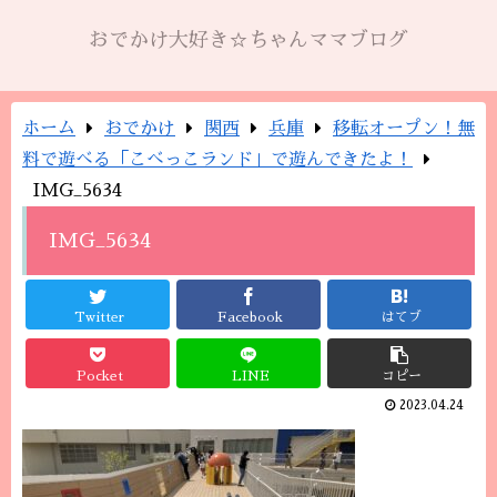
おでかけ大好き☆ちゃんママブログ
ホーム
おでかけ
関西
兵庫
移転オープン！無
料で遊べる「こべっこランド」で遊んできたよ！
IMG_5634
IMG_5634
Twitter
Facebook
はてブ
Pocket
LINE
コピー
2023.04.24