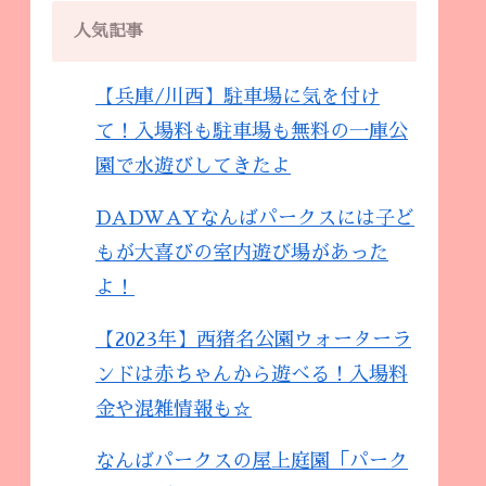
人気記事
【兵庫/川西】駐車場に気を付け
て！入場料も駐車場も無料の一庫公
園で水遊びしてきたよ
DADWAYなんばパークスには子ど
もが大喜びの室内遊び場があった
よ！
【2023年】西猪名公園ウォーターラ
ンドは赤ちゃんから遊べる！入場料
金や混雑情報も☆
なんばパークスの屋上庭園「パーク