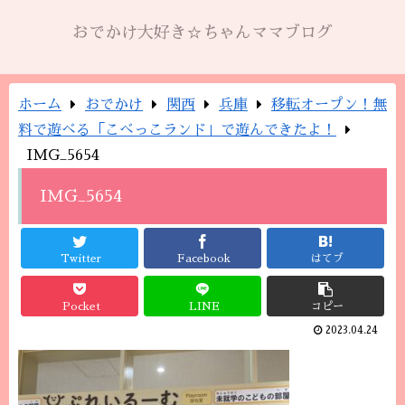
おでかけ大好き☆ちゃんママブログ
ホーム
おでかけ
関西
兵庫
移転オープン！無
料で遊べる「こべっこランド」で遊んできたよ！
IMG_5654
IMG_5654
Twitter
Facebook
はてブ
Pocket
LINE
コピー
2023.04.24