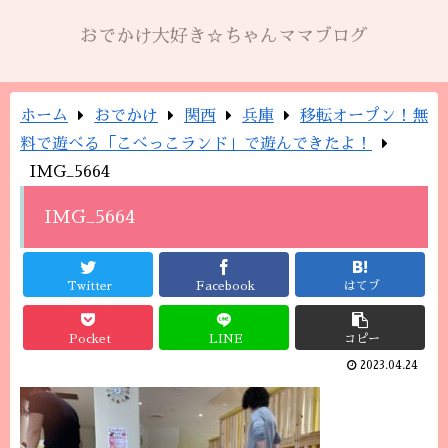
おでかけ大好き☆ちゃんママブログ
ホーム
おでかけ
関西
兵庫
移転オープン！無
料で遊べる「こべっこランド」で遊んできたよ！
IMG_5664
IMG_5664
Twitter
Facebook
はてブ
Pocket
LINE
コピー
2023.04.24