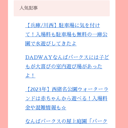
人気記事
【兵庫/川西】駐車場に気を付け
て！入場料も駐車場も無料の一庫公
園で水遊びしてきたよ
DADWAYなんばパークスには子ど
もが大喜びの室内遊び場があった
よ！
【2023年】西猪名公園ウォーターラ
ンドは赤ちゃんから遊べる！入場料
金や混雑情報も☆
なんばパークスの屋上庭園「パーク