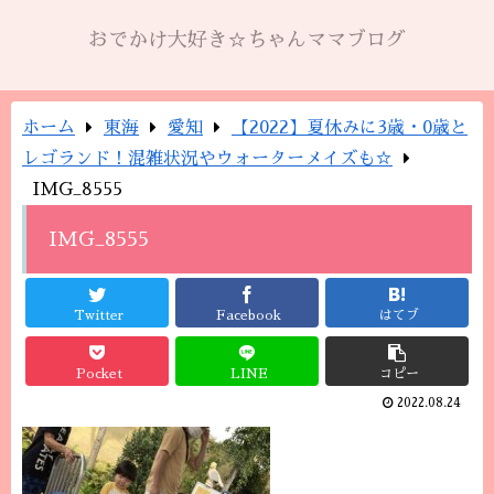
おでかけ大好き☆ちゃんママブログ
ホーム
東海
愛知
【2022】夏休みに3歳・0歳と
レゴランド！混雑状況やウォーターメイズも☆
IMG_8555
IMG_8555
Twitter
Facebook
はてブ
Pocket
LINE
コピー
2022.08.24