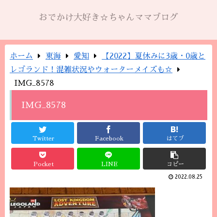
おでかけ大好き☆ちゃんママブログ
ホーム
東海
愛知
【2022】夏休みに3歳・0歳と
レゴランド！混雑状況やウォーターメイズも☆
IMG_8578
IMG_8578
Twitter
Facebook
はてブ
Pocket
LINE
コピー
2022.08.25