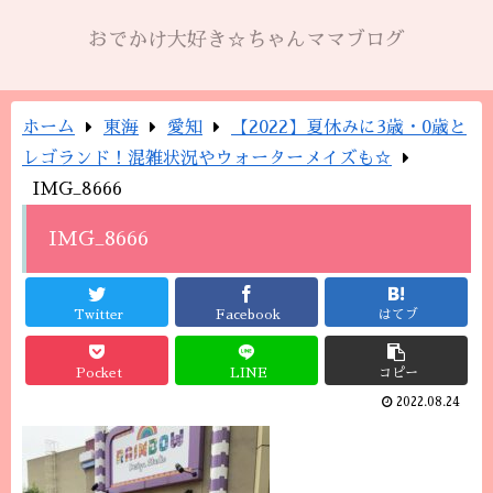
おでかけ大好き☆ちゃんママブログ
ホーム
東海
愛知
【2022】夏休みに3歳・0歳と
レゴランド！混雑状況やウォーターメイズも☆
IMG_8666
IMG_8666
Twitter
Facebook
はてブ
Pocket
LINE
コピー
2022.08.24