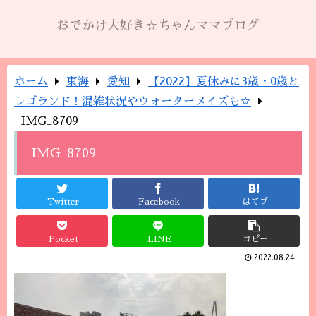
おでかけ大好き☆ちゃんママブログ
ホーム
東海
愛知
【2022】夏休みに3歳・0歳と
レゴランド！混雑状況やウォーターメイズも☆
IMG_8709
IMG_8709
Twitter
Facebook
はてブ
Pocket
LINE
コピー
2022.08.24