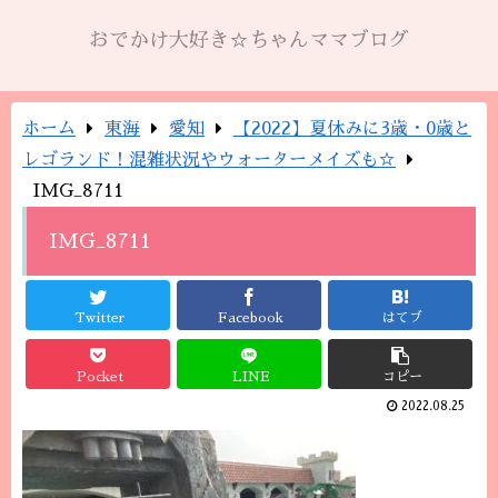
おでかけ大好き☆ちゃんママブログ
ホーム
東海
愛知
【2022】夏休みに3歳・0歳と
レゴランド！混雑状況やウォーターメイズも☆
IMG_8711
IMG_8711
Twitter
Facebook
はてブ
Pocket
LINE
コピー
2022.08.25