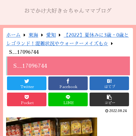
おでかけ大好き☆ちゃんママブログ
ホーム
東海
愛知
【2022】夏休みに3歳・0歳と
レゴランド！混雑状況やウォーターメイズも☆
S__17096744
S__17096744
Twitter
Facebook
はてブ
Pocket
LINE
コピー
2022.08.24