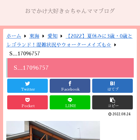
おでかけ大好き☆ちゃんママブログ
ホーム
東海
愛知
【2022】夏休みに3歳・0歳と
レゴランド！混雑状況やウォーターメイズも☆
S__17096757
S__17096757
Twitter
Facebook
はてブ
Pocket
LINE
コピー
2022.08.24