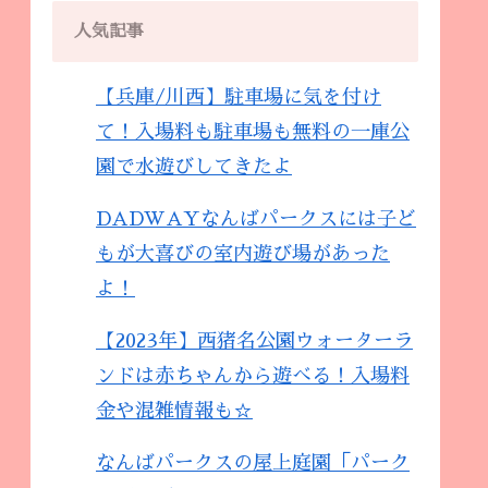
人気記事
【兵庫/川西】駐車場に気を付け
て！入場料も駐車場も無料の一庫公
園で水遊びしてきたよ
DADWAYなんばパークスには子ど
もが大喜びの室内遊び場があった
よ！
【2023年】西猪名公園ウォーターラ
ンドは赤ちゃんから遊べる！入場料
金や混雑情報も☆
なんばパークスの屋上庭園「パーク