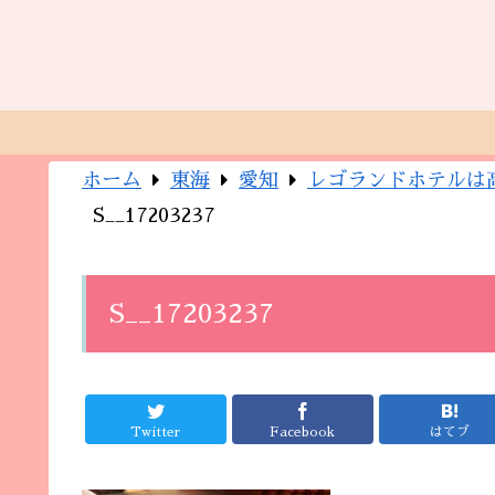
ホーム
東海
愛知
レゴランドホテルは
S__17203237
S__17203237
Twitter
Facebook
はてブ