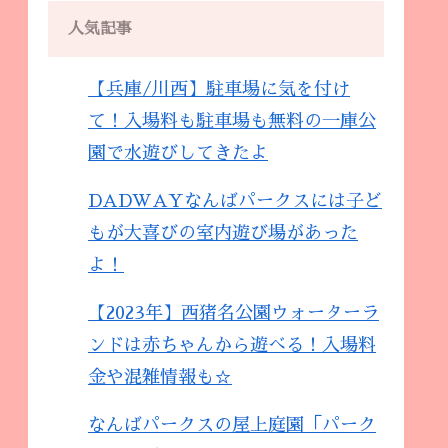
人気記事
【兵庫/川西】駐車場に気を付け
て！入場料も駐車場も無料の一庫公
園で水遊びしてきたよ
DADWAYなんばパークスには子ど
もが大喜びの室内遊び場があった
よ！
【2023年】西猪名公園ウォーターラ
ンドは赤ちゃんから遊べる！入場料
金や混雑情報も☆
なんばパークスの屋上庭園「パーク