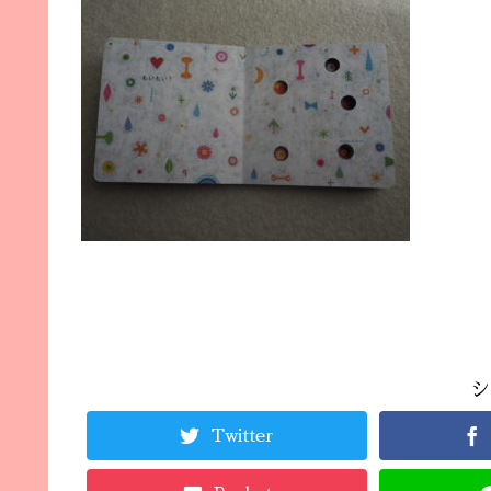
シ
Twitter