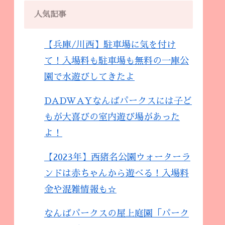
人気記事
【兵庫/川西】駐車場に気を付け
て！入場料も駐車場も無料の一庫公
園で水遊びしてきたよ
DADWAYなんばパークスには子ど
もが大喜びの室内遊び場があった
よ！
【2023年】西猪名公園ウォーターラ
ンドは赤ちゃんから遊べる！入場料
金や混雑情報も☆
なんばパークスの屋上庭園「パーク