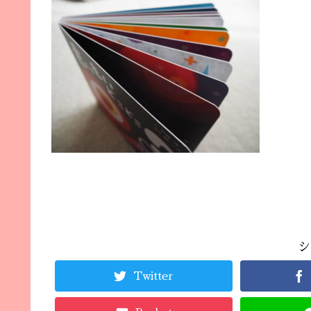
シ
Twitter