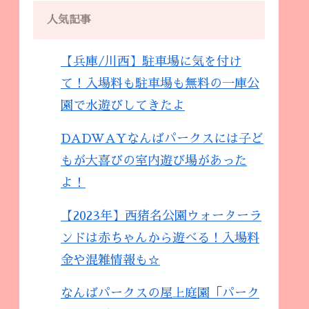
人気記事
【兵庫/川西】駐車場に気を付け
て！入場料も駐車場も無料の一庫公
園で水遊びしてきたよ
DADWAYなんばパークスには子ど
もが大喜びの室内遊び場があった
よ！
【2023年】西猪名公園ウォーターラ
ンドは赤ちゃんから遊べる！入場料
金や混雑情報も☆
なんばパークスの屋上庭園「パーク