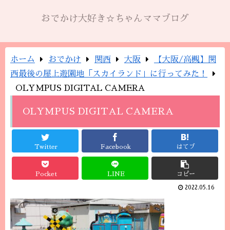
おでかけ大好き☆ちゃんママブログ
ホーム
おでかけ
関西
大阪
【大阪/高槻】関
西最後の屋上遊園地「スカイランド」に行ってみた！
OLYMPUS DIGITAL CAMERA
OLYMPUS DIGITAL CAMERA
Twitter
Facebook
はてブ
Pocket
LINE
コピー
2022.05.16