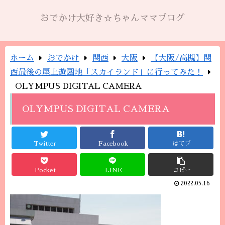
おでかけ大好き☆ちゃんママブログ
ホーム
おでかけ
関西
大阪
【大阪/高槻】関
西最後の屋上遊園地「スカイランド」に行ってみた！
OLYMPUS DIGITAL CAMERA
OLYMPUS DIGITAL CAMERA
Twitter
Facebook
はてブ
Pocket
LINE
コピー
2022.05.16