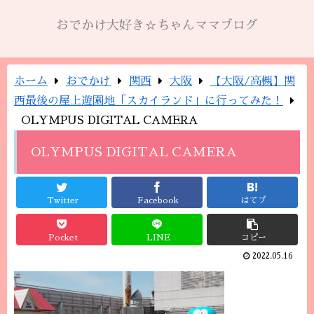
おでかけ大好き☆ちゃんママブログ
ホーム
おでかけ
関西
大阪
【大阪/高槻】関
西最後の屋上遊園地「スカイランド」に行ってみた！
OLYMPUS DIGITAL CAMERA
OLYMPUS DIGITAL CAMERA
Twitter
Facebook
はてブ
Pocket
LINE
コピー
2022.05.16