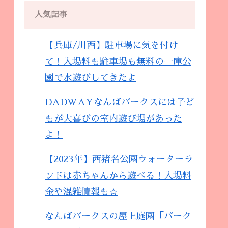
人気記事
【兵庫/川西】駐車場に気を付け
て！入場料も駐車場も無料の一庫公
園で水遊びしてきたよ
DADWAYなんばパークスには子ど
もが大喜びの室内遊び場があった
よ！
【2023年】西猪名公園ウォーターラ
ンドは赤ちゃんから遊べる！入場料
金や混雑情報も☆
なんばパークスの屋上庭園「パーク