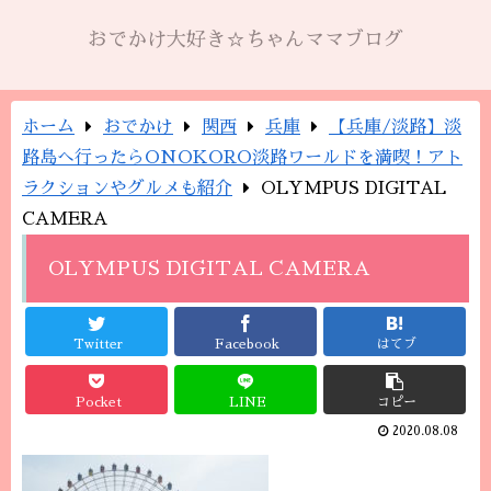
おでかけ大好き☆ちゃんママブログ
ホーム
おでかけ
関西
兵庫
【兵庫/淡路】淡
路島へ行ったらONOKORO淡路ワールドを満喫！アト
ラクションやグルメも紹介
OLYMPUS DIGITAL
CAMERA
OLYMPUS DIGITAL CAMERA
Twitter
Facebook
はてブ
Pocket
LINE
コピー
2020.08.08