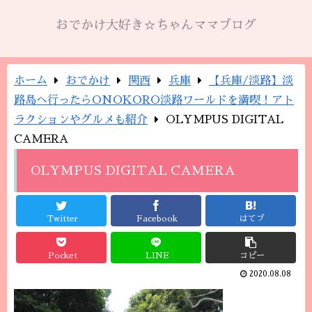
おでかけ大好き☆ちゃんママブログ
ホーム
おでかけ
関西
兵庫
【兵庫/淡路】淡
路島へ行ったらONOKORO淡路ワールドを満喫！アト
ラクションやグルメも紹介
OLYMPUS DIGITAL
CAMERA
OLYMPUS DIGITAL CAMERA
Twitter
Facebook
はてブ
Pocket
LINE
コピー
2020.08.08