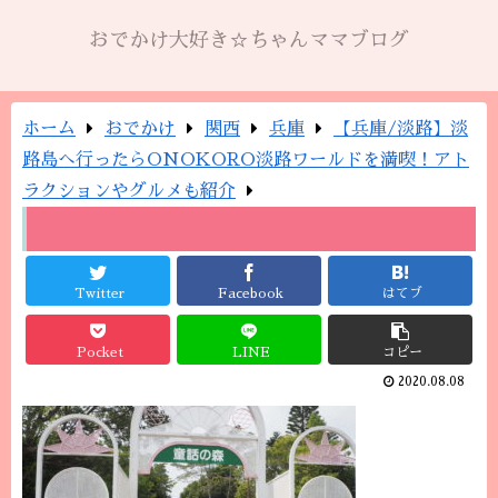
おでかけ大好き☆ちゃんママブログ
ホーム
おでかけ
関西
兵庫
【兵庫/淡路】淡
路島へ行ったらONOKORO淡路ワールドを満喫！アト
ラクションやグルメも紹介
Twitter
Facebook
はてブ
Pocket
LINE
コピー
2020.08.08