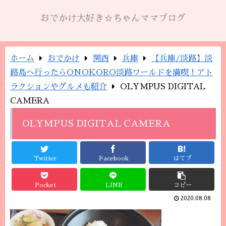
おでかけ大好き☆ちゃんママブログ
ホーム
おでかけ
関西
兵庫
【兵庫/淡路】淡
路島へ行ったらONOKORO淡路ワールドを満喫！アト
ラクションやグルメも紹介
OLYMPUS DIGITAL
CAMERA
OLYMPUS DIGITAL CAMERA
Twitter
Facebook
はてブ
Pocket
LINE
コピー
2020.08.08