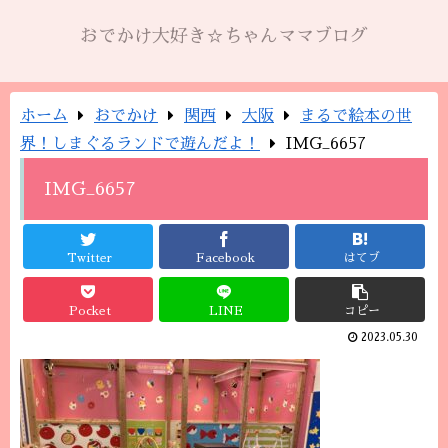
おでかけ大好き☆ちゃんママブログ
ホーム
おでかけ
関西
大阪
まるで絵本の世
界！しまぐるランドで遊んだよ！
IMG_6657
IMG_6657
Twitter
Facebook
はてブ
Pocket
LINE
コピー
2023.05.30