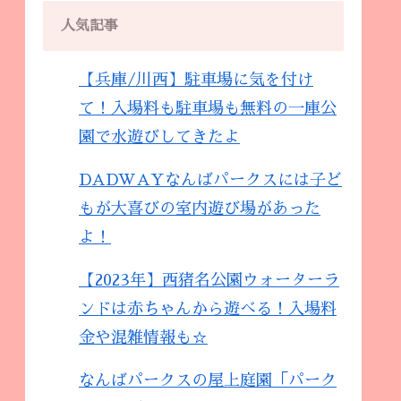
人気記事
【兵庫/川西】駐車場に気を付け
て！入場料も駐車場も無料の一庫公
園で水遊びしてきたよ
DADWAYなんばパークスには子ど
もが大喜びの室内遊び場があった
よ！
【2023年】西猪名公園ウォーターラ
ンドは赤ちゃんから遊べる！入場料
金や混雑情報も☆
なんばパークスの屋上庭園「パーク